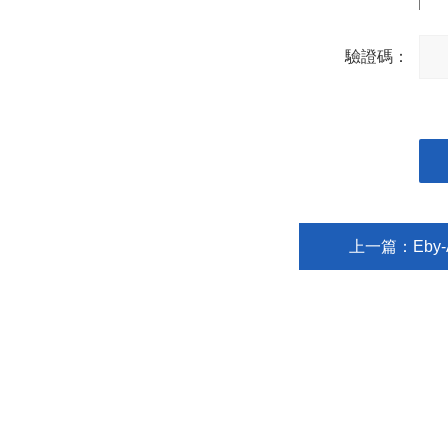
驗證碼：
輸入
伯數
上一篇：
Eb
上海毅碧自動化儀表有限公司