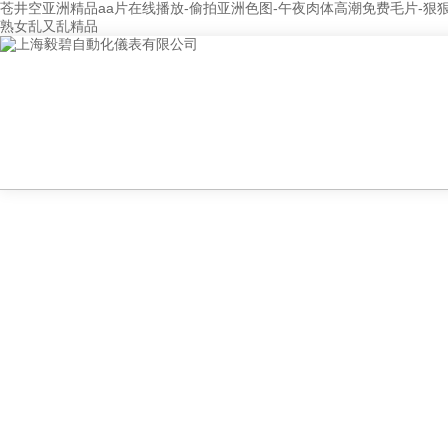
苍井空亚洲精品aa片在线播放-偷拍亚洲色图-午夜肉体高潮免费毛片-狠
熟女乱又乱精品