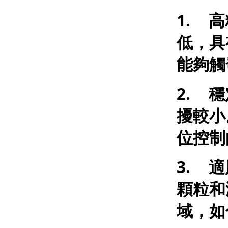
1.
高
低，具
能夠觸
2.
穩
擾較小
位控制
3.
適
顆粒和
域，如