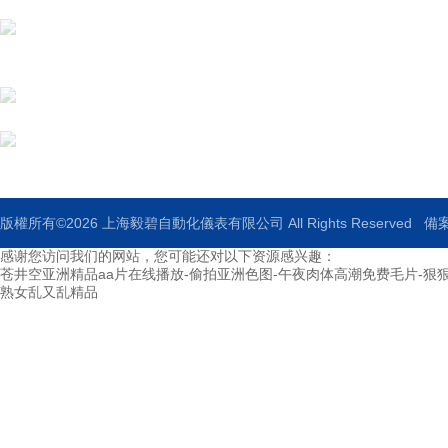
地址：上海市嘉定區曹安公路1909號
郵箱：ebauto18@126.com
傳真：021-33250344
版權所有©2026 上海毅碧自動化儀表有限公司 All Rights Reserved
備案
感谢您访问我们的网站，您可能还对以下资源感兴趣：
苍井空亚洲精品aa片在线播放-偷拍亚洲色图-午夜肉体高潮免费毛片-狠
熟女乱又乱精品