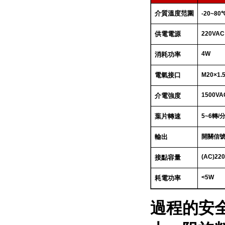
介質溫度范圍
-20~80
供電電源
220VAC
4W
消耗功率
電氣接口
M20×1.
1500VA
介電強度
葉片轉速
5~6
轉
/
輸出
開關信
(AC)22
接點容量
<5W
耗電功率
過程的安